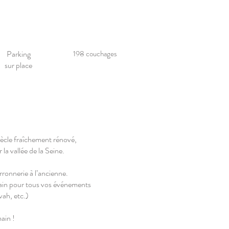
Parking
198 couchages
sur place
iècle fraîchement rénové,
la vallée de la Seine.
rronnerie à l’ancienne.
rain pour tous vos événements
vah, etc.)
ain !