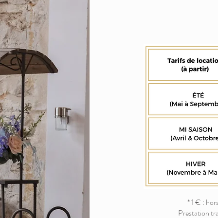
* 1 € : h
Prestation tr