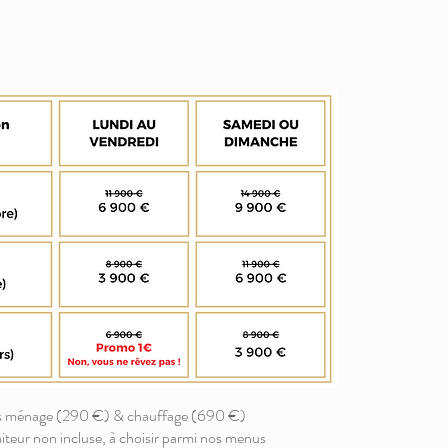
ors ménage (290 €) & chauffage (690 €)
aiteur non incluse, à choisir parmi nos menus​