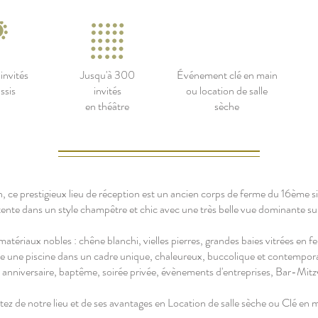
invités
Jusqu'à 300
Événement clé en main
ssis
invités
ou location de salle
en théâtre
sèche
, ce prestigieux lieu de réception est un ancien corps de ferme du 16ème s
étente dans un style champêtre et chic avec une très belle vue dominante sur 
atériaux nobles : chêne blanchi, vielles pierres, grandes baies vitrées en fe
de une piscine dans un cadre unique, chaleureux, buccolique et contempo
 anniversaire, baptême, soirée privée, évènements d'entreprises, Bar-Mitz
tez de notre lieu et de ses avantages en Location de salle sèche ou Clé en m