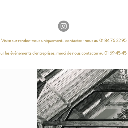
Visite sur rendez-vous uniquement : contactez-nous au 01 84 76 22 95
ur les évènements d'entreprises, merci de nous contacter au 01 69 45 45