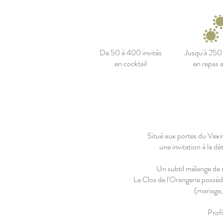
De 50 à 400 invités
Jusqu'à 250 
en cocktail
en repas a
Situé aux portes du Vexin
une invitation à la d
Un subtil mélange de m
Le Clos de l'Orangerie possè
(mariage,
Profi