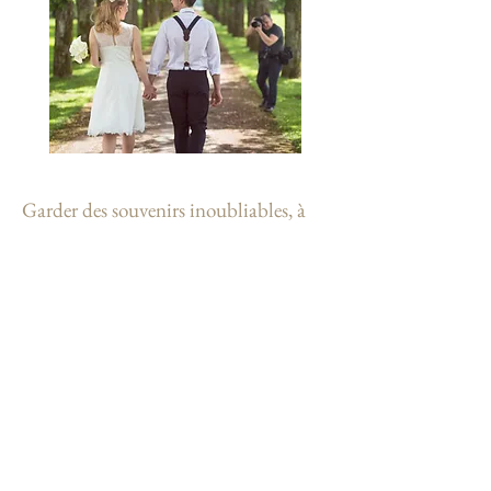
Garder des souvenirs inoubliables, à
revoir à l'infini !
Cela comprend :
la
prestation du photographe
1 CD-ROM
de toutes vos photos, libres de tous
droits d’auteur.
N'hésitez-pas à nous contacter pour un forfait !