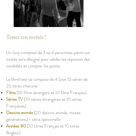
Testez vos invités !
Un Jury composé de 3 ou 4 personnes parmi vos
invités sera désigné pour valider les réponses des
candidats et compter les points.
Le blind test se compose de 4 (voir 5) séries de
20 titres chacune :
Films
(10 films étrangers et 10 films Français)
Séries TV
(10 séries étrangères et 10 séries
Françaises)
Dessins animés
(20 dessins animés, toutes
générations) - série optionnelle
Années 80
(10 titres Français et 10 titres
Anglais)